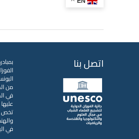
EN
اتصل بنا
بمبادر
الفوزا
اليونس
من الم
عليها ب
تخص ال
والهن)
في ال