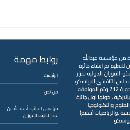
روابط مهمة
ة من مؤسسة عبدالله
ن للتعليم تم انشاء جائزة
كو-الفوزان الدولية بقرار
الرئيسية
جلس التنفيذي لليونسكو
في الدورة 212 وتم الموافقه
من نحن
التزكية ، كونها اول جائزة
علوم والتكنولوجيا
مؤسس الجائزة أ. عبدالله بن
دسة .والرياضيات (ستيم
عبداللطيف الفوزان
يونسكو