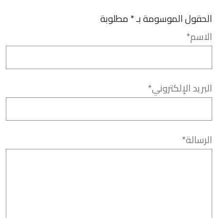
لحقول الموسومة بـ * مطلوبة
لاسم*
بريد الإلكتروني*
رسالة*