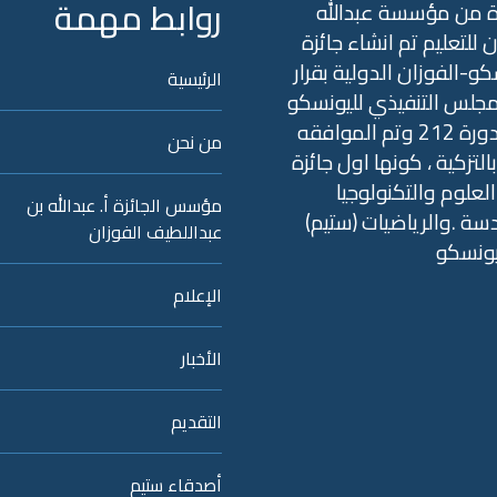
روابط مهمة
ة من مؤسسة عبدالله
ن للتعليم تم انشاء جائزة
كو-الفوزان الدولية بقرار
الرئيسية
جلس التنفيذي لليونسكو
في الدورة 212 وتم الموافقه
من نحن
التزكية ، كونها اول جائزة
علوم والتكنولوجيا
مؤسس الجائزة أ. عبدالله بن
سة .والرياضيات (ستيم)
عبداللطيف الفوزان
يونسكو
الإعلام
الأخبار
التقديم
أصدقاء ستيم