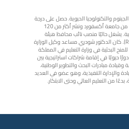
ينوم والتكنولوجيا الحيوية. حصل على درجة
الدكتوراه في الطب السريري من جامعة أكسفورد ونشر أكثر من 120
ية. يشغل حاليًا منصب نائب محافظ هيئة
البحث والتطوير والابتكار (RDIA). كان الدكتور شودري مساعد وكيل الوزارة
 للمنح البحثية في وزارة التعليم في المملكة
رًا حيويًا في إقامة شراكات استراتيجية بين
 وقيادة مبادرات البحث والتطوير الوطنية،
دة والإدارة التنفيذية، وهو عضو في العديد
 بدءًا من التعليم العالي وحتى الابتكار.