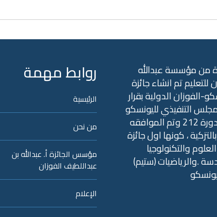
روابط مهمة
ة من مؤسسة عبدالله
ن للتعليم تم انشاء جائزة
كو-الفوزان الدولية بقرار
الرئيسية
جلس التنفيذي لليونسكو
في الدورة 212 وتم الموافقه
من نحن
التزكية ، كونها اول جائزة
علوم والتكنولوجيا
مؤسس الجائزة أ. عبدالله بن
دسة .والرياضيات (ستيم
عبداللطيف الفوزان
يونسكو
الإعلام