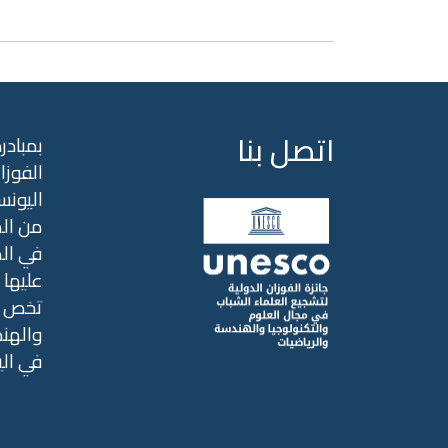
اتصل بنا
بمبادر
الفوزا
اليونس
من الم
عليها ب
تخص ال
والهند
في ال