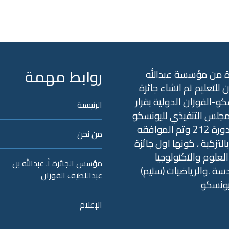
روابط مهمة
ة من مؤسسة عبدالله
ن للتعليم تم انشاء جائزة
كو-الفوزان الدولية بقرار
الرئيسية
جلس التنفيذي لليونسكو
في الدورة 212 وتم الموافقه
من نحن
التزكية ، كونها اول جائزة
علوم والتكنولوجيا
مؤسس الجائزة أ. عبدالله بن
سة .والرياضيات (ستيم)
عبداللطيف الفوزان
يونسكو
الإعلام