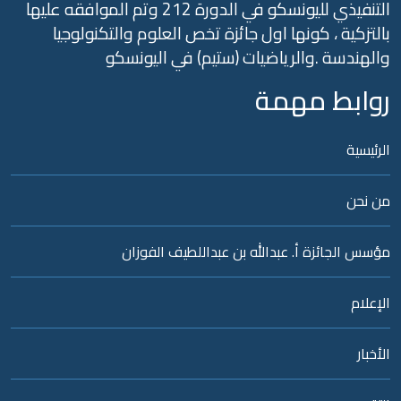
التنفيذي لليونسكو في الدورة 212 وتم الموافقه عليها
لتزكية ، كونها اول جائزة تخص العلوم والتكنولوجيا
الهندسة .والرياضيات (ستيم) في اليونسكو
وابط مهمة
رئيسية
ن نحن
سس الجائزة أ. عبدالله بن عبداللطيف الفوزان
إعلام
أخبار