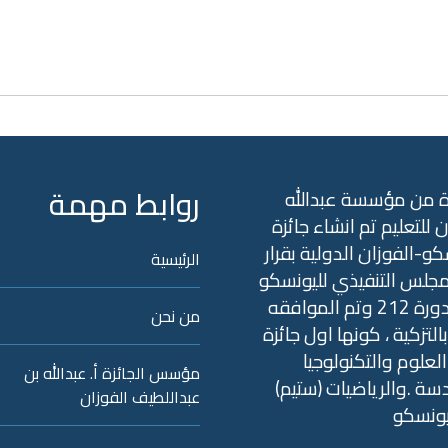
روابط مهمة
ة من مؤسسة عبدالله
ن للتعليم تم انشاء جائزة
كو-الفوزان الدولية بقرار
الرئيسية
جلس التنفيذي لليونسكو
في الدورة 212 وتم الموافقه
من نحن
التزكية ، كونها اول جائزة
علوم والتكنولوجيا
مؤسس الجائزة أ. عبدالله بن
سة .والرياضيات (ستيم)
عبداللطيف الفوزان
يونسكو