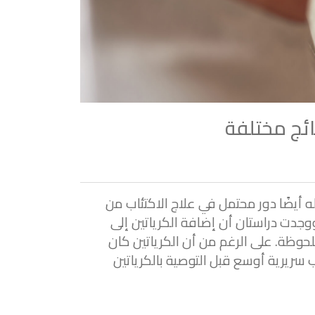
ائج مختلفة
 أيضًا دور محتمل في علاج الاكتئاب من
دماغ. قام الباحثون بتحليل خمس تجارب سريرية عشوائية شملت 238 مشاركًا. ووجدت دراستان أن إضافة الكرياتين إلى
لحوظة. على الرغم من أن الكرياتين كان
ب سريرية أوسع قبل التوصية بالكرياتين