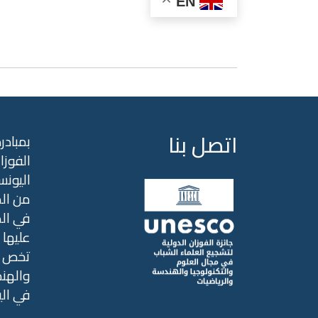
EN
اتصل بنا
بمبادر
الفوزا
اليونس
من الم
عليها ب
تخص ال
والهند
في ال