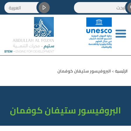
العربية
English
Français
简体中文
رئيسية
>
البروفيسور ستيفان كوفمان
البروفيسور ستيفان كوفمان