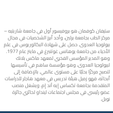
تيفان كوفمان هو بروفيسور أول في جامعة شاريتيه –
ركز الطب بجامعة برلين، وأحد أبرز الشخصيات في مجال
يولوجيا العدوى. حصل على شهادة البكالوريوس في علم
الأحياء من جامعة يوهانس غوتنبرغ في ماينز عام 1977.
هو المدير المؤسس الفخري لمعهد ماكس بلانك
بيولوجيا العدوى، وهو مؤسسة ساهم في تأسيسها
صبح مركزًا بحثيًا على مستوى عالمي. بالإضافة إلى
بحاثه، فهو زميل هيئة تدريس في معهد هاجلر للدراسات
لمتقدمة بجامعة تكساس إيه آند إم، ويشغل منصب
ضو رئيسي في مجلس اجتماعات لينداو لحائزي جائزة
بل.