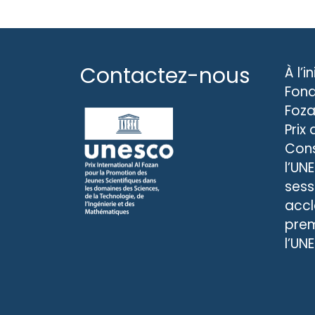
Contactez-nous
À l’i
Fond
Foza
Prix
Cons
l’UN
sess
accl
prem
l’UN