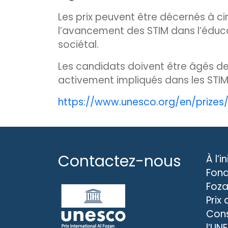
Les prix peuvent être décernés à c
l’avancement des STIM dans l’éduca
sociétal.
Les candidats doivent être âgés de
activement impliqués dans les STIM
https://www.unesco.org/en/prizes
Contactez-nous
À l’i
Fond
Foza
Prix
Cons
l’UN