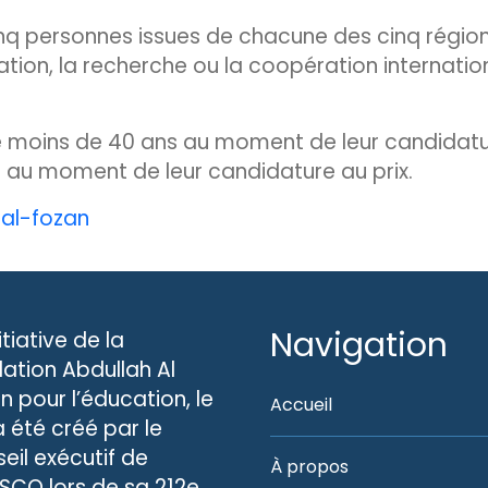
inq personnes issues de chacune des cinq région
tion, la recherche ou la coopération internati
 moins de 40 ans au moment de leur candidature 
 au moment de leur candidature au prix.
/al-fozan
Navigation
nitiative de la
ation Abdullah Al
n pour l’éducation, le
Accueil
 a été créé par le
eil exécutif de
À propos
ESCO lors de sa 212e