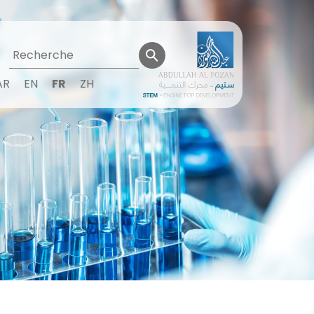
AR
EN
FR
ZH