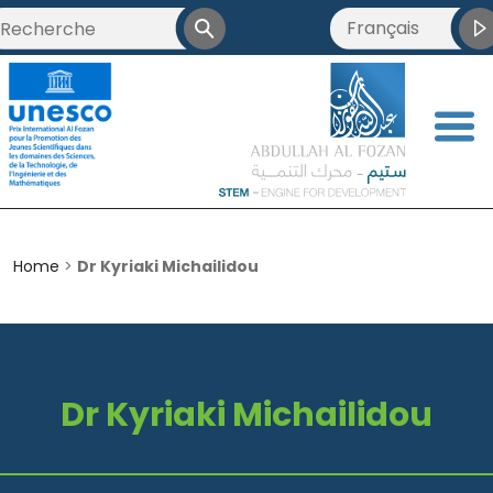
Français
العربية
English
<
简体中文
Home
>
Dr Kyriaki Michailidou
Dr Kyriaki Michailidou