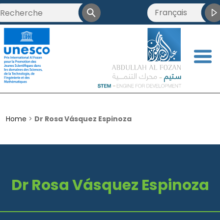
Français
العربية
English
<
简体中文
Home
>
Dr Rosa Vásquez Espinoza
Dr Rosa Vásquez Espinoza