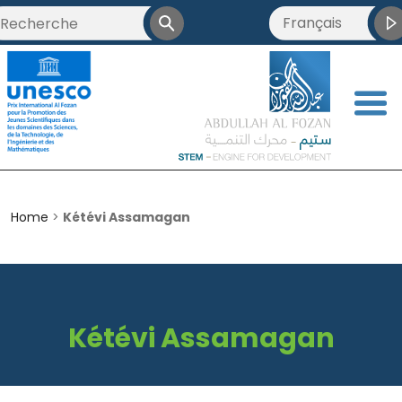
Français
العربية
English
<
简体中文
Home
>
Kétévi Assamagan
Kétévi Assamagan