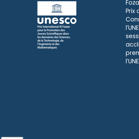
Foza
Prix
Cons
l’UN
sess
accl
prem
l’UN