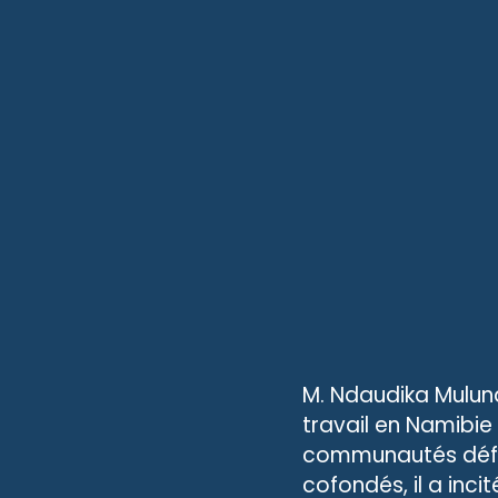
M. Ndaudika Mulund
travail en Namibie
communautés défav
cofondés, il a inci